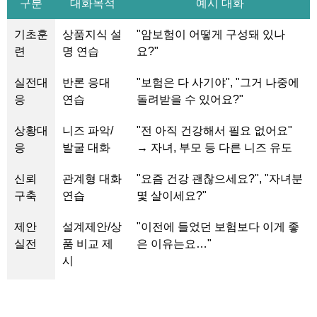
구분
대화목적
예시 대화
기초훈
상품지식 설
"암보험이 어떻게 구성돼 있나
련
명 연습
요?"
실전대
반론 응대
"보험은 다 사기야", "그거 나중에
응
연습
돌려받을 수 있어요?"
상황대
니즈 파악/
"전 아직 건강해서 필요 없어요"
응
발굴 대화
→ 자녀, 부모 등 다른 니즈 유도
신뢰
관계형 대화
"요즘 건강 괜찮으세요?", "자녀분
구축
연습
몇 살이세요?"
제안
설계제안/상
"이전에 들었던 보험보다 이게 좋
실전
품 비교 제
은 이유는요…"
시
클로징
계약 유도/
"지금 결정 안 하면 불이익 있나
마무리 대화
요?", "내일 다시 전화드릴게요"